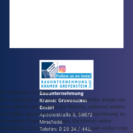
Wir benutzen Cookies!
Bauunternehmung
Wir verwenden Cookies auf unserer Website. Einige von
Kramer Grevenstein
ihnen sind für den Betrieb der Website, während andere
GmbH
uns helfen, diese Website und die Benutzererfahrung zu
Apostelstraße 5, 59872
verbessern (Tracking-Cookies). Sie können selbst
Meschede
entscheiden, ob Sie ob Sie Cookies zulassen wollen oder
Telefon: 0 29 34 / 443,